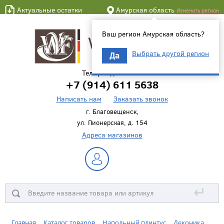
Актуальные остатки
Амурская область
Изменить регион
Ваш регион Амурская область?
Выбрать другой регион
Да
Телефон для связи
+7 (914) 611 5638
Написать нам
Заказать звонок
г. Благовещенск,
ул. Пионерская, д. 154
Адреса магазинов
↵
Главная
Каталог товаров
Напольный плинтус
Деконика