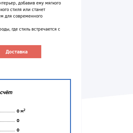
терьер, добавив ему мягкого
кого стиля или станет
м для современного
оды, где стиль встречается с
Доставка
асчёт
2
0
м
0
0