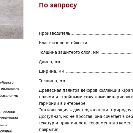
По запросу
Производитель
Класс износостойкости
Толщина защитного слоя, мм
Длина, мм
Ширина, мм
Толщина, мм
loor.ru,
е являются
Древесная палитра декоров коллекции Kipar
ложениями
полями и стройными силуэтами кипарисовых
гармонии в интерьере.
Эта коллекция – для тех, кто ценит природн
 товаров
Доступная, но не простая, она сочетает в с
оригинала
текстур и практичность современного камен
ия и
покрытия.
словий