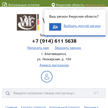
Актуальные остатки
Амурская область
Изменить регион
Ваш регион Амурская область?
Выбрать другой регион
Да
Телефон для связи
+7 (914) 611 5638
Написать нам
Заказать звонок
г. Благовещенск,
ул. Пионерская, д. 154
Адреса магазинов
↵
Главная
Каталог товаров
Напольный плинтус
Деконика