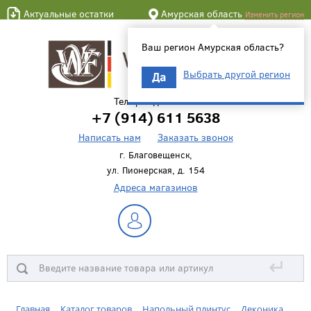
Актуальные остатки
Амурская область
Изменить регион
Ваш регион Амурская область?
Выбрать другой регион
Да
Телефон для связи
+7 (914) 611 5638
Написать нам
Заказать звонок
г. Благовещенск,
ул. Пионерская, д. 154
Адреса магазинов
↵
Главная
Каталог товаров
Напольный плинтус
Деконика