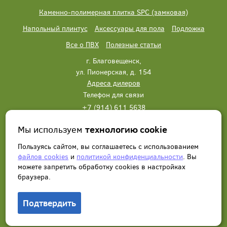
Каменно-полимерная плитка SPC (замковая)
Напольный плинтус
Аксессуары для пола
Подложка
Все о ПВХ
Полезные статьи
г. Благовещенск,
ул. Пионерская, д. 154
Адреса дилеров
Телефон для связи
+7 (914) 611 5638
+7 (914) 611 5638
Мы используем
технологию cookie
Написать нам
Заказать звонок
Пользуясь сайтом, вы соглашаетесь с использованием
файлов cookies
и
политикой конфиденциальности
. Вы
можете запретить обработку сookies в настройках
браузера.
Подтвердить
© 2012 - 2026, Wonderful Vinyl Floor. Все права защищены.