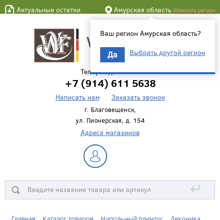
Актуальные остатки
Амурская область
Изменить регион
Ваш регион Амурская область?
Выбрать другой регион
Да
Телефон для связи
+7 (914) 611 5638
Написать нам
Заказать звонок
г. Благовещенск,
ул. Пионерская, д. 154
Адреса магазинов
↵
Главная
Каталог товаров
Напольный плинтус
Деконика