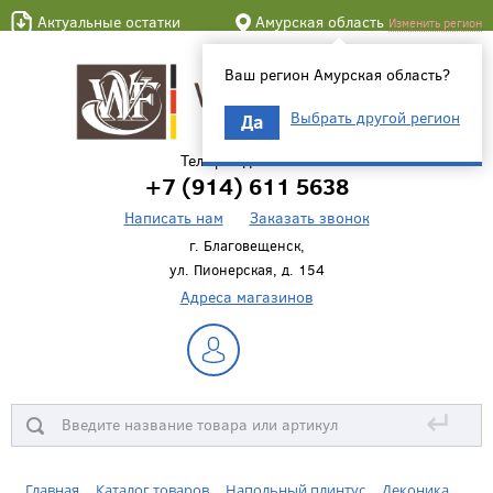
Актуальные остатки
Амурская область
Изменить регион
Ваш регион Амурская область?
Выбрать другой регион
Да
Телефон для связи
+7 (914) 611 5638
Написать нам
Заказать звонок
г. Благовещенск,
ул. Пионерская, д. 154
Адреса магазинов
↵
Главная
Каталог товаров
Напольный плинтус
Деконика