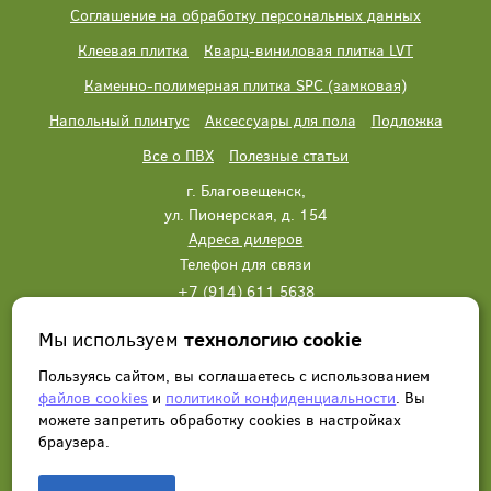
Соглашение на обработку персональных данных
Клеевая плитка
Кварц-виниловая плитка LVT
Каменно-полимерная плитка SPC (замковая)
Напольный плинтус
Аксессуары для пола
Подложка
Все о ПВХ
Полезные статьи
г. Благовещенск,
ул. Пионерская, д. 154
Адреса дилеров
Телефон для связи
+7 (914) 611 5638
+7 (914) 611 5638
Мы используем
технологию cookie
Написать нам
Заказать звонок
Пользуясь сайтом, вы соглашаетесь с использованием
файлов cookies
и
политикой конфиденциальности
. Вы
можете запретить обработку сookies в настройках
браузера.