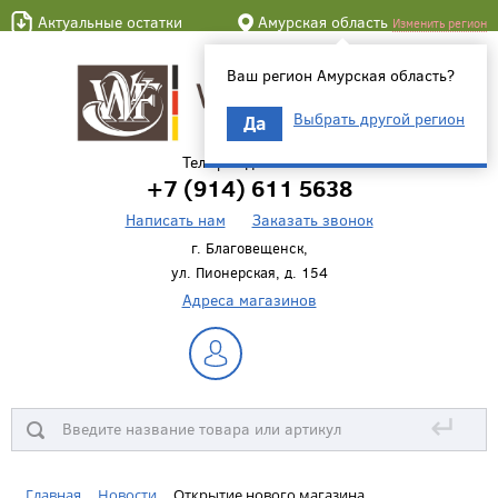
Актуальные остатки
Амурская область
Изменить регион
Ваш регион Амурская область?
Выбрать другой регион
Да
Телефон для связи
+7 (914) 611 5638
Написать нам
Заказать звонок
г. Благовещенск,
ул. Пионерская, д. 154
Адреса магазинов
↵
Главная
Новости
Открытие нового магазина