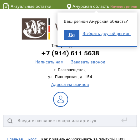
Актуальные остатки
Амурская область
Изменить регион
Ваш регион Амурская область?
Выбрать другой регион
Да
Телефон для связи
+7 (914) 611 5638
Написать нам
Заказать звонок
г. Благовещенск,
ул. Пионерская, д. 154
Адреса магазинов
↵
Главная
Блог
Как правильно ухаживать за плиткой ПВХ?