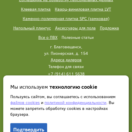
Клеевая плитка
Кварц-виниловая плитка LVT
Каменно-полимерная плитка SPC (замковая)
Напольный плинтус
Аксессуары для пола
Подложка
Все о ПВХ
Полезные статьи
г. Благовещенск,
ул. Пионерская, д. 154
Адреса дилеров
Телефон для связи
+7 (914) 611 5638
+7 (914) 611 5638
Мы используем
технологию cookie
Написать нам
Заказать звонок
Пользуясь сайтом, вы соглашаетесь с использованием
файлов cookies
и
политикой конфиденциальности
. Вы
можете запретить обработку сookies в настройках
браузера.
Подтвердить