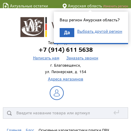
Актуальные остатки
Амурская область
Изменить регион
Ваш регион Амурская область?
Выбрать другой регион
Да
Телефон для связи
+7 (914) 611 5638
Написать нам
Заказать звонок
г. Благовещенск,
ул. Пионерская, д. 154
Адреса магазинов
↵
Главная
Блог
Основные характеристики плитки ПВХ